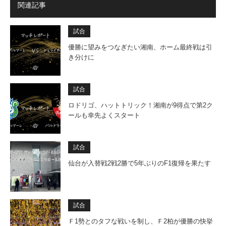
関連記事
試合
優勝に望みをつなぎたい湘南、ホーム最終戦は引
き分けに
試合
ロドリゴ、ハットトリック！湘南が9得点で第2ク
ールも幸先よくスタート
試合
仙台が入替戦2戦2勝で5年ぶりのF1復帰を果たす
試合
Ｆ1勢とのタフな戦いを制し、Ｆ2柏が優勝の快挙