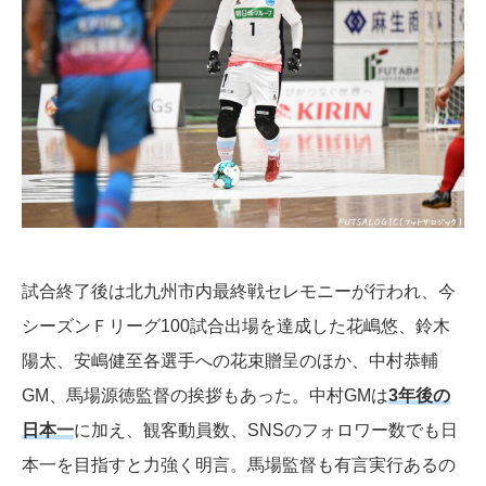
試合終了後は北九州市内最終戦セレモニーが行われ、今
シーズンＦリーグ100試合出場を達成した花嶋悠、鈴木
陽太、安嶋健至各選手への花束贈呈のほか、中村恭輔
GM、馬場源徳監督の挨拶もあった。中村GMは
3年後の
日本一
に加え、観客動員数、SNSのフォロワー数でも日
本一を目指すと力強く明言。馬場監督も有言実行あるの