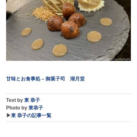
甘味とお食事処 – 御菓子司 湖月堂
Text by
東 恭子
Photo by
東恭子
▶
東 恭子の記事一覧