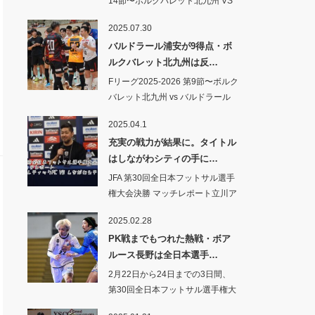
14節〜ボルクバレット北九州 VS
シ…
2025.07.30
バルドラール浦安が9得点・ボ
ルクバレット北九州は反…
Fリーグ2025-2026 第9節〜ボルク
バレット北九州 vs バルドラール
浦安…
2025.04.1
充実の戦力が結果に。タイトル
はしながわシティの手に…
JFA 第30回全日本フットサル選手
権大会決勝 マッチレポート立川ア
スレ…
2025.02.28
PK戦までもつれた熱戦・ボア
ルース長野は全日本選手…
2月22日から24日までの3日間、
第30回全日本フットサル選手権大
会の1、2回戦…