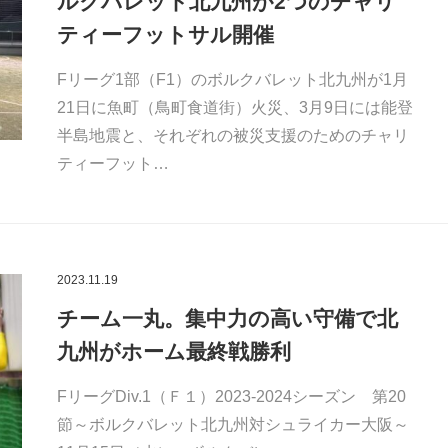
ルクバレット北九州が2つのチャリ
ティーフットサル開催
Fリーグ1部（F1）のボルクバレット北九州が1月
21日に魚町（鳥町食道街）火災、3月9日には能登
半島地震と、それぞれの被災支援のためのチャリ
ティーフット…
2023.11.19
チーム一丸。集中力の高い守備で北
九州がホーム最終戦勝利
FリーグDiv.1（Ｆ１）2023-2024シーズン 第20
節～ボルクバレット北九州対シュライカー大阪～