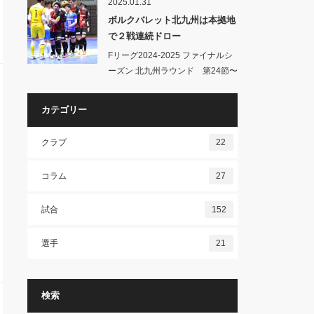
2025.01.31
ボルクバレット北九州は本拠地
で２戦連続ドロー
Fリーグ2024-2025 ファイナルシ
ーズン 北九州ラウンド 第24節〜
ボ…
カテゴリー
クラブ
22
コラム
27
試合
152
選手
21
検索