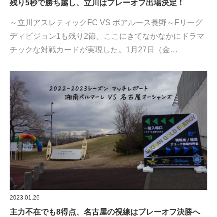
残り5秒で勝ち越し、立川はプレーオフ出場決定！
～立川アスレティックFC VS ボアルース長野～Fリーグ
ディビジョン1も残り2節。ここにきてなかなかにドラマ
チックな対戦カードが実現した。1月27日（金…
2023.01.26
主力不在でも8得点、名古屋の視線はプレーオフ決勝へ