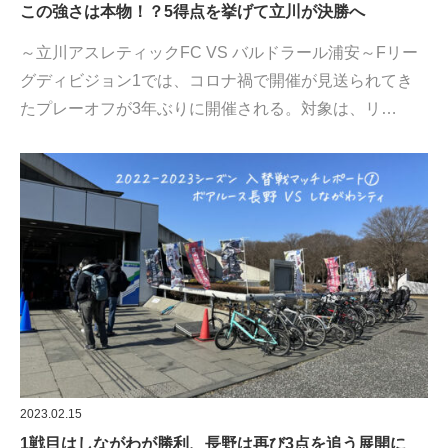
この強さは本物！？5得点を挙げて立川が決勝へ
～立川アスレティックFC VS バルドラール浦安～Fリー
グディビジョン1では、コロナ禍で開催が見送られてき
たプレーオフが3年ぶりに開催される。対象は、リ…
2023.02.15
1戦目はしながわが勝利、長野は再び3点を追う展開に