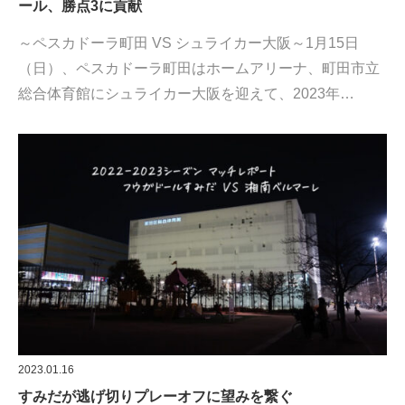
ール、勝点3に貢献
～ペスカドーラ町田 VS シュライカー大阪～1月15日
（日）、ペスカドーラ町田はホームアリーナ、町田市立
総合体育館にシュライカー大阪を迎えて、2023年…
2023.01.16
すみだが逃げ切りプレーオフに望みを繋ぐ