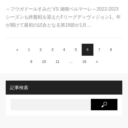
～フウガドールすみだ VS 湘南ベルマーレ～2022-2023
シーズンも終盤戦を迎えたFリーグディヴィジョン1。年
が開けて最初の試合となる第19節が1月…
«
1
2
3
4
5
6
7
8
9
10
11
…
16
»
記事検索