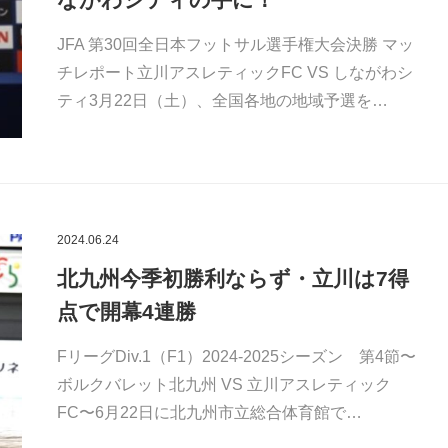
JFA 第30回全日本フットサル選手権大会決勝 マッ
チレポート立川アスレティックFC VS しながわシ
ティ3月22日（土）、全国各地の地域予選を…
2024.06.24
北九州今季初勝利ならず・立川は7得
点で開幕4連勝
FリーグDiv.1（F1）2024-2025シーズン 第4節〜
ボルクバレット北九州 VS 立川アスレティック
FC〜6月22日に北九州市立総合体育館で…