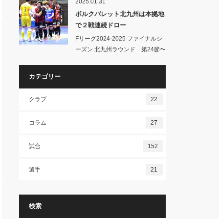
2025.01.31
ボルクバレット北九州は本拠地
で２戦連続ドロー
Fリーグ2024-2025 ファイナルシ
ーズン 北九州ラウンド 第24節〜
ボ…
カテゴリー
クラブ
22
コラム
27
試合
152
選手
21
検索