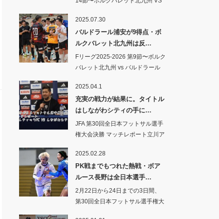
14節〜ボルクバレット北九州 VS
シ…
2025.07.30
バルドラール浦安が9得点・ボ
ルクバレット北九州は反…
Fリーグ2025-2026 第9節〜ボルク
バレット北九州 vs バルドラール
浦安…
2025.04.1
充実の戦力が結果に。タイトル
はしながわシティの手に…
JFA 第30回全日本フットサル選手
権大会決勝 マッチレポート立川ア
スレ…
2025.02.28
PK戦までもつれた熱戦・ボア
ルース長野は全日本選手…
2月22日から24日までの3日間、
第30回全日本フットサル選手権大
会の1、2回戦…