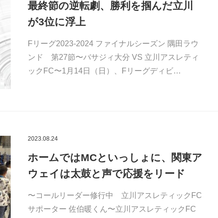
最終節の逆転劇、勝利を掴んだ立川
が3位に浮上
Fリーグ2023-2024 ファイナルシーズン 隅田ラウ
ンド 第27節〜バサジィ大分 VS 立川アスレティ
ックFC〜1月14日（日）、Fリーグディビ…
2023.08.24
ホームではMCといっしょに、関東ア
ウェイは太鼓と声で応援をリード
〜コールリーダー修行中 立川アスレティックFC
サポーター 佐伯暖くん〜立川アスレティックFC