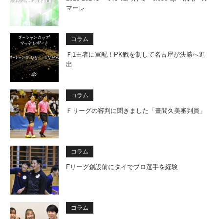
マーレ
コラム
Ｆ1王者に軍配！PK戦を制して名古屋が決勝へ進
出
コラム
Ｆリーグの審判に聞きました「晝間久美審判員」
コラム
Fリーグ創設前にタイでプロ選手を経験
コラム