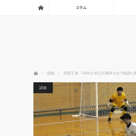
ホーム
コラム
ホーム
試合
関西王者・SWHが全日兵庫県大会で順調な
試合