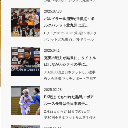
14節〜ボルクバレット北九州 VS
シ…
2025.07.30
バルドラール浦安が9得点・ボ
ルクバレット北九州は反…
Fリーグ2025-2026 第9節〜ボルク
バレット北九州 vs バルドラール
浦安…
2025.04.1
充実の戦力が結果に。タイトル
はしながわシティの手に…
JFA 第30回全日本フットサル選手
権大会決勝 マッチレポート立川ア
スレ…
2025.02.28
PK戦までもつれた熱戦・ボア
ルース長野は全日本選手…
2月22日から24日までの3日間、
第30回全日本フットサル選手権大
会の1、2回戦…