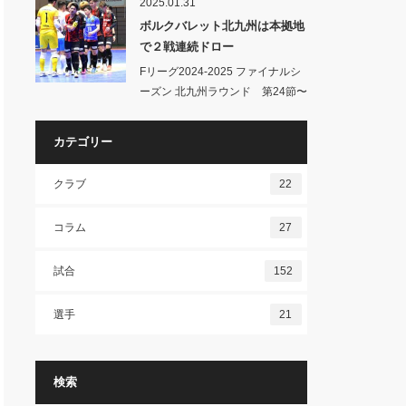
2025.01.31
ボルクバレット北九州は本拠地
で２戦連続ドロー
Fリーグ2024-2025 ファイナルシ
ーズン 北九州ラウンド 第24節〜
ボ…
カテゴリー
クラブ
22
コラム
27
試合
152
選手
21
検索