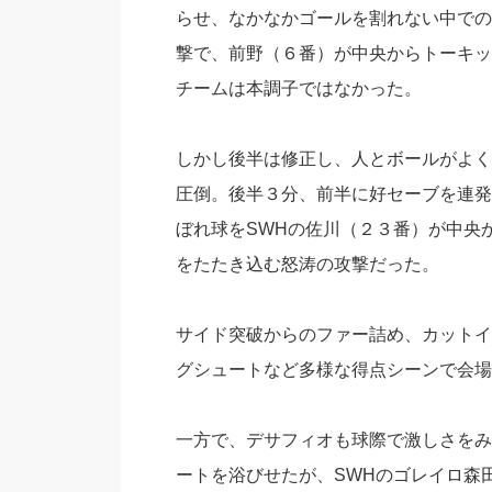
らせ、なかなかゴールを割れない中での
撃で、前野（６番）が中央からトーキッ
チームは本調子ではなかった。
しかし後半は修正し、人とボールがよく
圧倒。後半３分、前半に好セーブを連発
ぼれ球をSWHの佐川（２３番）が中央
をたたき込む怒涛の攻撃だった。
サイド突破からのファー詰め、カットイ
グシュートなど多様な得点シーンで会場
一方で、デサフィオも球際で激しさをみ
ートを浴びせたが、SWHのゴレイロ森