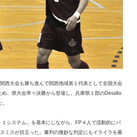
関西大会も勝ち進んで関西地域第１代表として全国大会
め、県大会準々決勝から登場し、兵庫県１部のDesafio
た。
－１システム」を基本にしながら、FP４人で流動的にパ
スミスが目立った。審判の微妙な判定にもイライラを募