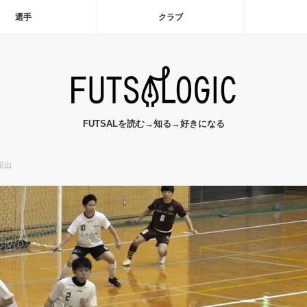
選手
クラブ
FUTSALを読む→知る→好きになる
船出