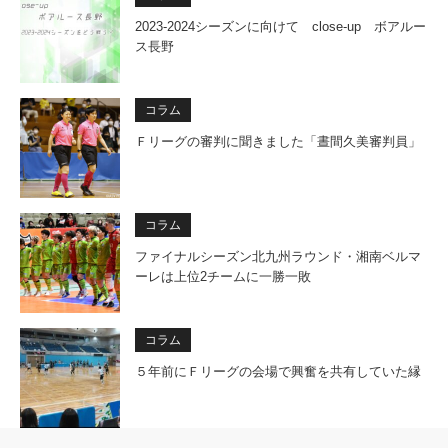
2023-2024シーズンに向けて close-up ボアルー
ス長野
コラム
Ｆリーグの審判に聞きました「晝間久美審判員」
コラム
ファイナルシーズン北九州ラウンド・湘南ベルマ
ーレは上位2チームに一勝一敗
コラム
５年前にＦリーグの会場で興奮を共有していた縁