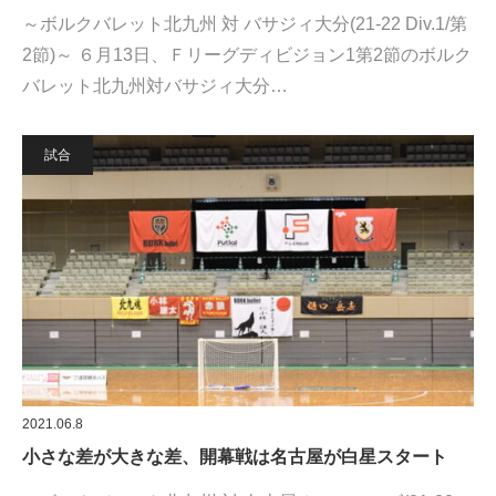
～ボルクバレット北九州 対 バサジィ大分(21-22 Div.1/第
2節)～ ６月13日、Ｆリーグディビジョン1第2節のボルク
バレット北九州対バサジィ大分…
試合
2021.06.8
小さな差が大きな差、開幕戦は名古屋が白星スタート