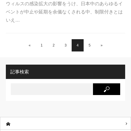
ウィルスの感染拡大の影響をうけ、日本中のあらゆるイ
ベントが中止や延期を余儀なくされる中、制限付きとは
いえ…
«
1
2
3
4
5
»
記事検索