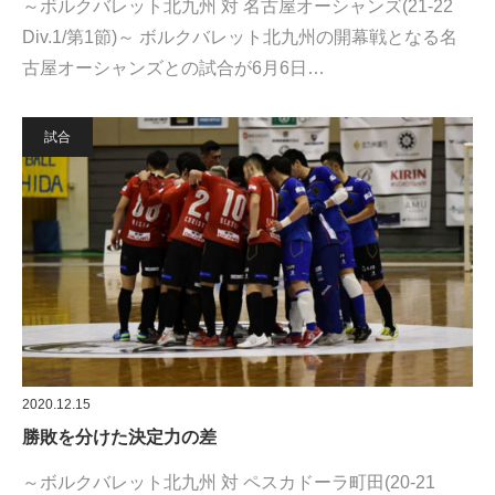
～ボルクバレット北九州 対 名古屋オーシャンズ(21-22
Div.1/第1節)～ ボルクバレット北九州の開幕戦となる名
古屋オーシャンズとの試合が6月6日…
試合
2020.12.15
勝敗を分けた決定力の差
～ボルクバレット北九州 対 ペスカドーラ町田(20-21