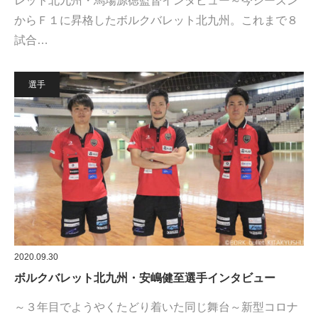
レット北九州・馬場源徳監督インタビュー～今シーズン
からＦ１に昇格したボルクバレット北九州。これまで８
試合…
選手
2020.09.30
ボルクバレット北九州・安嶋健至選手インタビュー
～３年目でようやくたどり着いた同じ舞台～新型コロナ