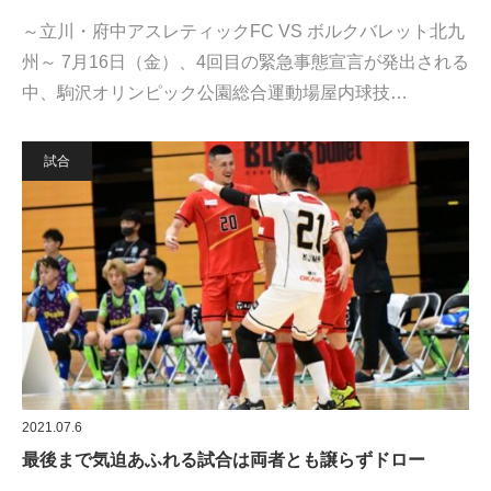
～立川・府中アスレティックFC VS ボルクバレット北九
州～ 7月16日（金）、4回目の緊急事態宣言が発出される
中、駒沢オリンピック公園総合運動場屋内球技…
試合
2021.07.6
最後まで気迫あふれる試合は両者とも譲らずドロー