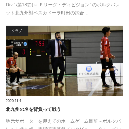
Div.1/第18節)～ Ｆリーグ・ディビジョン1のボルクバレ
ット北九州対ペスカドーラ町田の試合…
クラブ
2020.11.4
北九州の名を背負って戦う
地元サポーターを迎えてのホームゲーム目前～ボルクバ